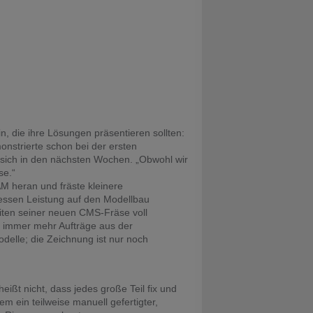
n, die ihre Lösungen präsentieren sollten:
onstrierte schon bei der ersten
 sich in den nächsten Wochen. „Obwohl wir
se.“
AM heran und fräste kleinere
essen Leistung auf den Modellbau
iten seiner neuen CMS-Fräse voll
n immer mehr Aufträge aus der
elle; die Zeichnung ist nur noch
ißt nicht, dass jedes große Teil fix und
m ein teilweise manuell gefertigter,