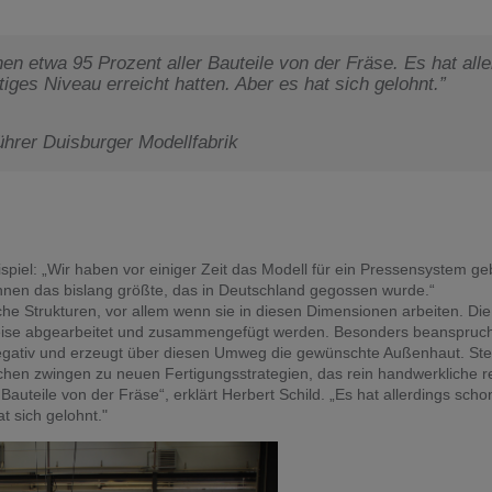
n etwa 95 Prozent aller Bauteile von der Fräse. Es hat all
tiges Niveau erreicht hatten. Aber es hat sich gelohnt.”
ührer Duisburger Modellfabrik
ispiel: „Wir haben vor einiger Zeit das Modell für ein Pressensystem g
nnen das bislang größte, das in Deutschland gegossen wurde.“
che Strukturen, vor allem wenn sie in diesen Dimensionen arbeiten. Die
eise abgearbeitet und zusammengefügt werden. Besonders beanspruch
Negativ und erzeugt über diesen Umweg die gewünschte Außenhaut. St
en zwingen zu neuen Fertigungsstrategien, das rein handwerkliche rei
uteile von der Fräse“, erklärt Herbert Schild. „Es hat allerdings scho
t sich gelohnt."