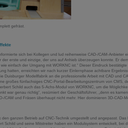
lett gefräst.
ffekte
informierte sich bei Kollegen und lud reihenweise CAD-/CAM-Anbieter ei
 der erste und einzige, der uns auf Anhieb überzeugen konnte. Er dem
 wie einfach der Umgang mit WORKNC ist.“ Dieser Eindruck bestätigte
 hatten, erreichten wir nach kurzer Einlernphase achtbare Ergebnis
die Duisburger Modellfabrik an die professionelle Arbeit mit CAD und C
 eine großes fünfachsiges CNC-Portal-Bearbeitungszentrum von CMS, d
e Herbert Schild auch das 5-Achs-Modul von WORKNC, um die Möglichke
unkt war genau richtig“, resümiert der Geschäftsführer, „denn es kame
AD-/CAM und Fräsen überhaupt nicht mehr. Hier dominieren 3D-CAD-Mod
k den ganzen Betrieb auf CNC-Technik umgestellt und angepasst. Das he
 Schild und seine Mitstreiter haben ein Modulsystem entwickelt, bei de