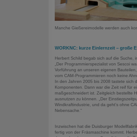
Manche Gießereimodelle werden auch komp
WORKNC: kurze Einlernzeit – große E
Herbert Schild begab sich auf die Suche, 
„Der Programmierspezialist von Sescoi war
Vorführung an unseren eigenen Bauteilen,
vom CAM-Programmieren noch keine Ahnung
In den Jahren 2005 bis 2008 tastete sich 
Komponenten. Dann war die Zeit reif für
maßgeschneidert ist. Zeitgleich bestellt
ausnutzen zu können. „Der Einstiegszeitp
Windkraftindustrie, und da geht’s ohne C
Nebensache.“
Inzwischen hat die Duisburger Modellfabri
fertig von der Fräsmaschine kommt. Herbert