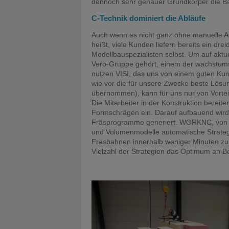
dennoch sehr genauer Grundkörper die Ba
C-Technik dominiert die Abläufe
Auch wenn es nicht ganz ohne manuelle Ar
heißt, viele Kunden liefern bereits ein dr
Modellbauspezialisten selbst. Um auf akt
Vero-Gruppe gehört, einem der wachstums
nutzen VISI, das uns von einem guten Ku
wie vor die für unsere Zwecke beste Lös
übernommen), kann für uns nur von Vorteil 
Die Mitarbeiter in der Konstruktion berei
Formschrägen ein. Darauf aufbauend wird 
Fräsprogramme generiert. WORKNC, von Be
und Volumenmodelle automatische Strateg
Fräsbahnen innerhalb weniger Minuten z
Vielzahl der Strategien das Optimum an Be