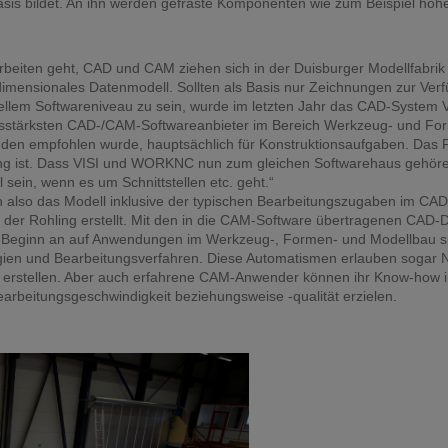
sis bildet. An ihn werden gefräste Komponenten wie zum Beispiel hoh
beiten geht, CAD und CAM ziehen sich in der Duisburger Modellfabrik 
eidimensionales Datenmodell. Sollten als Basis nur Zeichnungen zur Ver
uellem Softwareniveau zu sein, wurde im letzten Jahr das CAD-System
stärksten CAD-/CAM-Softwareanbieter im Bereich Werkzeug- und Forme
nden empfohlen wurde, hauptsächlich für Konstruktionsaufgaben. Da
ung ist. Dass VISI und WORKNC nun zum gleichen Softwarehaus gehör
sein, wenn es um Schnittstellen etc. geht.“
ten also das Modell inklusive der typischen Bearbeitungszugaben im CA
der Rohling erstellt. Mit den in die CAM-Software übertragenen CAD-D
ginn an auf Anwendungen im Werkzeug-, Formen- und Modellbau spezia
ien und Bearbeitungsverfahren. Diese Automatismen erlauben sogar 
u erstellen. Aber auch erfahrene CAM-Anwender können ihr Know-how
arbeitungsgeschwindigkeit beziehungsweise -qualität erzielen.