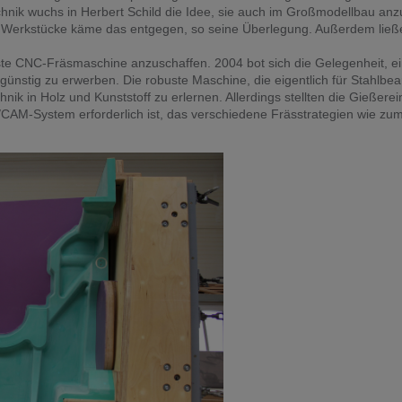
echnik wuchs in Herbert Schild die Idee, sie auch im Großmodellbau
 Werkstücke käme das entgegen, so seine Überlegung. Außerdem ließe s
erste CNC-Fräsmaschine anzuschaffen. 2004 bot sich die Gelegenheit, 
stig zu erwerben. Die robuste Maschine, die eigentlich für Stahlbearb
k in Holz und Kunststoff zu erlernen. Allerdings stellten die Gießerei
CAM-System erforderlich ist, das verschiedene Frässtrategien wie zum