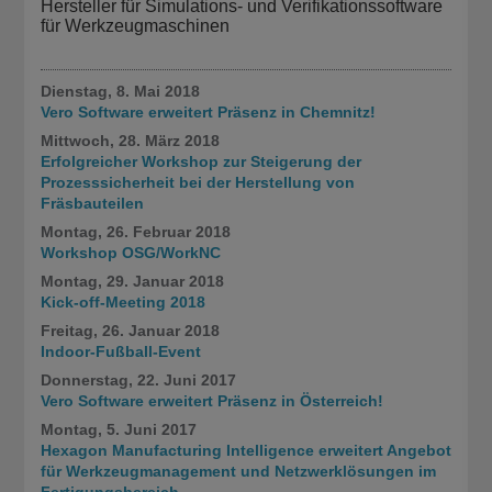
Hersteller für Simulations- und Verifikationssoftware
Software-Anbieter, der auf integriert Lösungen zur Optimierung
für Werkzeugmaschinen
des Bearbeitungsablaufs durch Werkzeugmaschinen­simulation,
Optimierung und Verifizierung der Werkzeugwege sowie
Werkzeug­maschinen­­management spezialisiert ist.
Dienstag, 8. Mai 2018
Vero Software erweitert Präsenz in Chemnitz!
Mittwoch, 28. März 2018
Erfolgreicher Workshop zur Steigerung der
Prozesssicherheit bei der Herstellung von
Fräsbauteilen
Montag, 26. Februar 2018
Workshop OSG/WorkNC
Montag, 29. Januar 2018
Kick-off-Meeting 2018
Freitag, 26. Januar 2018
Indoor-Fußball-Event
Donnerstag, 22. Juni 2017
Vero Software erweitert Präsenz in Österreich!
Montag, 5. Juni 2017
Hexagon Manufacturing Intelligence erweitert Angebot
für Werkzeugmanagement und Netzwerklösungen im