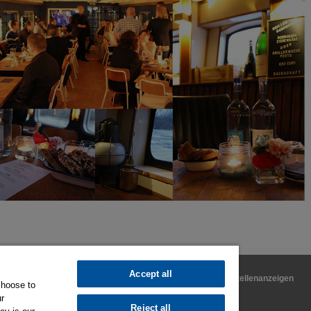
Accept all
Kontakt
Impressum & Datenschutz
AGB's
Stellenanzeigen
choose to
Cookie Settings
ur
Reject all