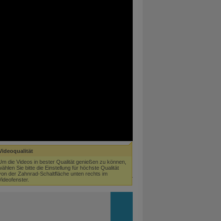
Videoqualität
Um die Videos in bester Qualität genießen zu können,
wählen Sie bitte die Einstellung für höchste Qualität
von der Zahnrad-Schaltfläche unten rechts im
Videofenster.